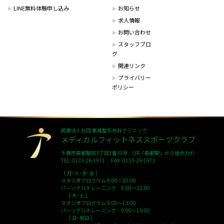
LINE無料体験申し込み
お知らせ
求人情報
お問い合わせ
スタッフブロ
グ
関連リンク
プライバリー
ポリシー
医療法人社団 髙橋整形外科クリニック
メディカルフィットネススポーツクラブ
千歳市長都駅前3丁目1番31号 （JR「長都駅」から徒歩3分）
TEL. 0123-26-1971 FAX. 0123-26-1972
［ 月･火･水･金 ］
スタジオプログラム 9:00～20:00
パーソナルトレーニング 9:00～22:00
［ 木･土 ］
スタジオプログラム 9:00～13:00
パーソナルトレーニング 9:00～16:00
［ 日･祝日 ］