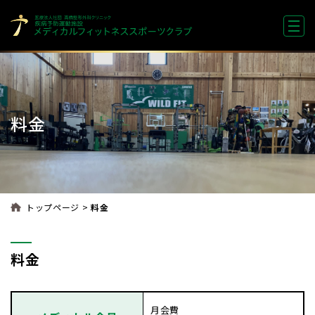
料金
>
トップページ
料金
料金
月会費