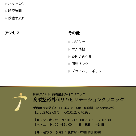
ネット受付
診療時間
診療の流れ
アクセス
その他
お知らせ
求人情報
お問い合わせ
関連リンク
プライバリーポリシー
医療法人社団 髙橋整形外科クリニック
髙橋整形外科リハビリテーションクリニック
千歳市長都駅前3丁目1番31号 （JR「長都駅」から徒歩3分）
TEL. 0123-27-1971 FAX. 0123-27-1972
［ 月・火・水・金 ］ 9：00〜13：00／14：30〜18：30
［ 木・土 ］ 9：00〜13：00 ［ 日・祝日 ］ 休診日
［ 第３週のみ ］水曜日午後休診・木曜日終日診療