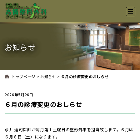
高
お知らせ
>
>
トップページ
お知らせ
６月の診療変更のおしらせ
2026年5月26日
６月の診療変更のおしらせ
永井 達司医師が毎月第１土曜日の整形外来を担当致します。６月は
６月６日（土）になります。